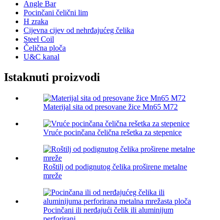
Angle Bar
Pocinčani čelični lim
H zraka
Cijevna cijev od nehrđajućeg čelika
Steel Coil
Čelična ploča
U&C kanal
Istaknuti proizvodi
Materijal sita od presovane žice Mn65 M72
Vruće pocinčana čelična rešetka za stepenice
Roštilj od podignutog čelika proširene metalne
mreže
Pocinčani ili nerđajući čelik ili aluminijum
perforirani...