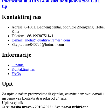
Pocinčana ili AIASI 430 žilet bodljikava žica CBT
tip
Kontaktiraj nas
Adresa: 6-1601, Baoneng centar, područje Zhengding, Hebei,
Kina
Telefon: +86-19930751141
E-mail: janeliu@qualitywiremesh.com
Skype: Jane840725@hotmail.com
Informacije
O nama
Kontaktiraj nas
FAQs
Upit
Za upite o našim proizvodima ili cjeniku, ostavite nam svoj e-mail i
mi ćemo vas kontaktirati u roku od 24 sata.
Upit za cjenik
© Autorsko pravo - 2010-2022 : Sva prava pridržana.