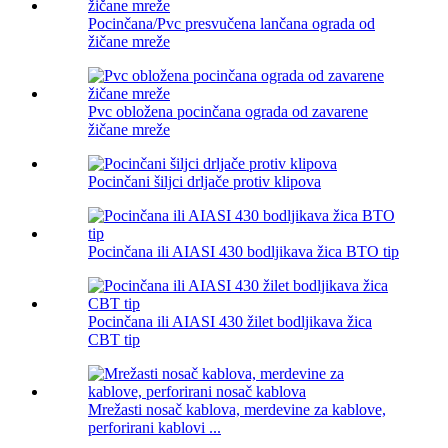
Pocinčana/Pvc presvučena lančana ograda od
žičane mreže
Pvc obložena pocinčana ograda od zavarene
žičane mreže
Pocinčani šiljci drljače protiv klipova
Pocinčana ili AIASI 430 bodljikava žica BTO tip
Pocinčana ili AIASI 430 žilet bodljikava žica
CBT tip
Mrežasti nosač kablova, merdevine za kablove,
perforirani kablovi ...