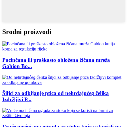
Srodni proizvodi
Pocinčana ili praškasto obložena žičana mreža
Gabion Bo...
Šiljci za odbijanje ptica od nehrđajućeg čelika
Izdržljivi P...
Vruće pocinčana ograda za stoku koja se koristi na