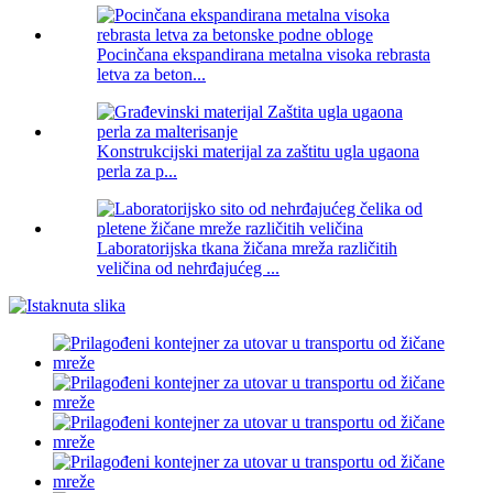
Pocinčana ekspandirana metalna visoka rebrasta
letva za beton...
Konstrukcijski materijal za zaštitu ugla ugaona
perla za p...
Laboratorijska tkana žičana mreža različitih
veličina od nehrđajućeg ...