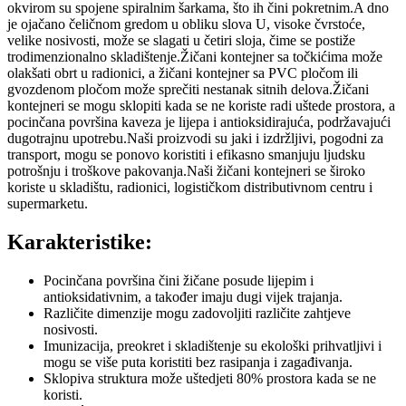
okvirom su spojene spiralnim šarkama, što ih čini pokretnim.A dno
je ojačano čeličnom gredom u obliku slova U, visoke čvrstoće,
velike nosivosti, može se slagati u četiri sloja, čime se postiže
trodimenzionalno skladištenje.Žičani kontejner sa točkićima može
olakšati obrt u radionici, a žičani kontejner sa PVC pločom ili
gvozdenom pločom može sprečiti nestanak sitnih delova.Žičani
kontejneri se mogu sklopiti kada se ne koriste radi uštede prostora, a
pocinčana površina kaveza je lijepa i antioksidirajuća, podržavajući
dugotrajnu upotrebu.Naši proizvodi su jaki i izdržljivi, pogodni za
transport, mogu se ponovo koristiti i efikasno smanjuju ljudsku
potrošnju i troškove pakovanja.Naši žičani kontejneri se široko
koriste u skladištu, radionici, logističkom distributivnom centru i
supermarketu.
Karakteristike:
Pocinčana površina čini žičane posude lijepim i
antioksidativnim, a također imaju dugi vijek trajanja.
Različite dimenzije mogu zadovoljiti različite zahtjeve
nosivosti.
Imunizacija, preokret i skladištenje su ekološki prihvatljivi i
mogu se više puta koristiti bez rasipanja i zagađivanja.
Sklopiva struktura može uštedjeti 80% prostora kada se ne
koristi.