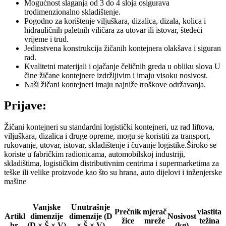
Mogućnost slaganja od 3 do 4 sloja osigurava
trodimenzionalno skladištenje.
Pogodno za korištenje viljuškara, dizalica, dizala, kolica i
hidrauličnih paletnih viličara za utovar ili istovar, štedeći
vrijeme i trud.
Jedinstvena konstrukcija žičanih kontejnera olakšava i siguran
rad.
Kvalitetni materijali i ojačanje čeličnih greda u obliku slova U
čine žičane kontejnere izdržljivim i imaju visoku nosivost.
Naši žičani kontejneri imaju najniže troškove održavanja.
Prijave:
Žičani kontejneri su standardni logistički kontejneri, uz rad liftova,
viljuškara, dizalica i druge opreme, mogu se koristiti za transport,
rukovanje, utovar, istovar, skladištenje i čuvanje logistike.Široko se
koriste u fabričkim radionicama, automobilskoj industriji,
skladištima, logističkim distributivnim centrima i supermarketima za
teške ili velike proizvode kao što su hrana, auto dijelovi i inženjerske
mašine
Vanjske
Unutrašnje
Prečnik
mjerač
vlastita
Artikl
dimenzije
dimenzije (D
Nosivost
žice
mreže
težina
br.
(D × Š × V)
× Š × V)
(kg)