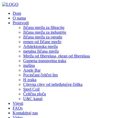
Dom
O nama
Proizvodi
žičana mreža za filtraciju
žičana mreža za industriju
žičana mreža za ogradu
remen od žičane mreže
Arhitektonska mreža
metalna žičana mreža
Mreža od fiberglasa, ekran od fiberglasa
Gumena transportna traka
mašina
Angle Bar
Pocinčani čelični lim
H zraka
Cijevna cijev od nehrđajućeg čelika
Steel Coil
Čelična ploča
U&C kanal
Vijesti
FAQs
Kontaktiraj nas
Video