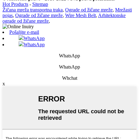
Hot Products
-
Sitemap
Žičana mreža transportna traka
,
Ograde od žičane mreže
,
Mrežasti
pojas
,
Ograde od žičane mreže
,
Wire Mesh Belt
,
Arhitektonske
ograde od žičane mreže
,
Pošaljite e-mail
WhatsApp
WhatsApp
WhatsApp
WhatsApp
Whchat
x