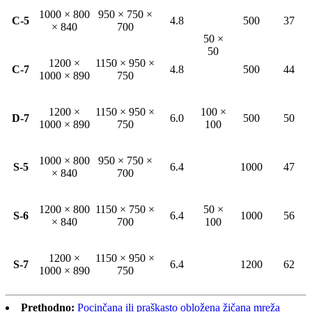
1000 × 800
950 × 750 ×
C-5
4.8
500
37
× 840
700
50 ×
50
1200 ×
1150 × 950 ×
C-7
4.8
500
44
1000 × 890
750
1200 ×
1150 × 950 ×
100 ×
D-7
6.0
500
50
1000 × 890
750
100
1000 × 800
950 × 750 ×
S-5
6.4
1000
47
× 840
700
1200 × 800
1150 × 750 ×
50 ×
S-6
6.4
1000
56
× 840
700
100
1200 ×
1150 × 950 ×
S-7
6.4
1200
62
1000 × 890
750
Prethodno:
Pocinčana ili praškasto obložena žičana mreža