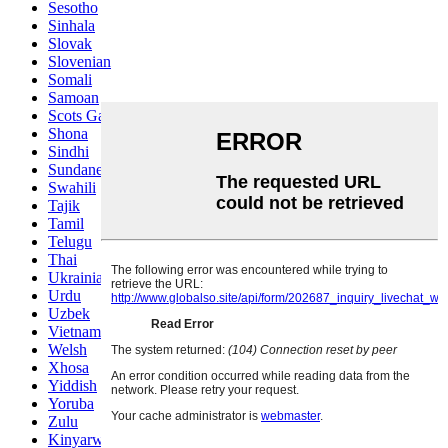
Sesotho
Sinhala
Slovak
Slovenian
Somali
Samoan
Scots Gaelic
Shona
Sindhi
Sundanese
Swahili
Tajik
Tamil
Telugu
Thai
Ukrainian
Urdu
Uzbek
Vietnamese
Welsh
Xhosa
Yiddish
Yoruba
Zulu
Kinyarwanda