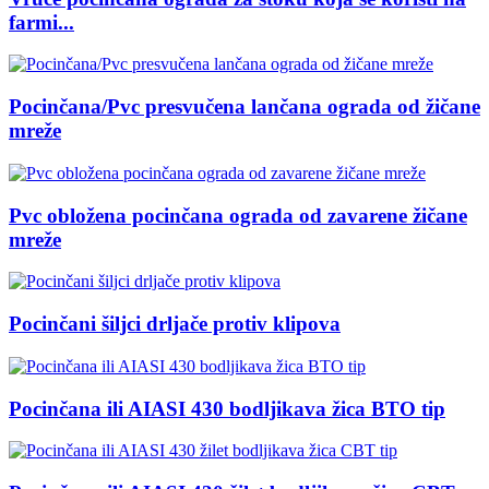
farmi...
Pocinčana/Pvc presvučena lančana ograda od žičane
mreže
Pvc obložena pocinčana ograda od zavarene žičane
mreže
Pocinčani šiljci drljače protiv klipova
Pocinčana ili AIASI 430 bodljikava žica BTO tip