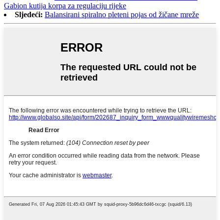
Gabion kutija korpa za regulaciju rijeke
Sljedeći:
Balansirani spiralno pleteni pojas od žičane mreže