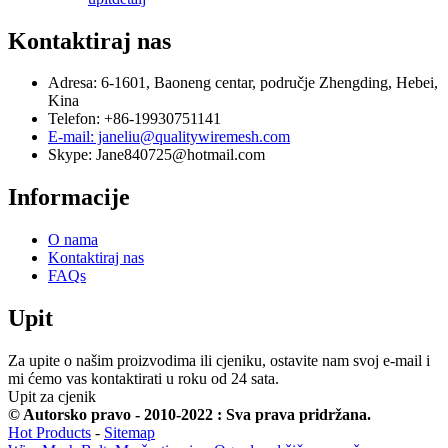
Kontaktiraj nas
Adresa: 6-1601, Baoneng centar, područje Zhengding, Hebei,
Kina
Telefon: +86-19930751141
E-mail: janeliu@qualitywiremesh.com
Skype: Jane840725@hotmail.com
Informacije
O nama
Kontaktiraj nas
FAQs
Upit
Za upite o našim proizvodima ili cjeniku, ostavite nam svoj e-mail i
mi ćemo vas kontaktirati u roku od 24 sata.
Upit za cjenik
© Autorsko pravo - 2010-2022 : Sva prava pridržana.
Hot Products
-
Sitemap