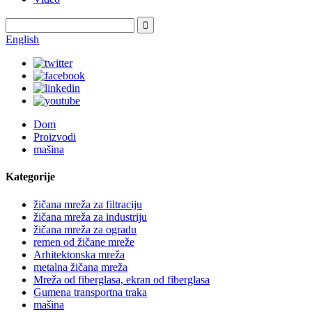
English
Dom
Proizvodi
mašina
Kategorije
žičana mreža za filtraciju
žičana mreža za industriju
žičana mreža za ogradu
remen od žičane mreže
Arhitektonska mreža
metalna žičana mreža
Mreža od fiberglasa, ekran od fiberglasa
Gumena transportna traka
mašina