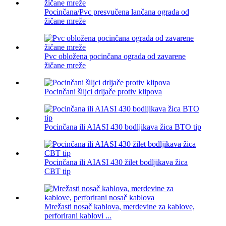
Pocinčana/Pvc presvučena lančana ograda od
žičane mreže
Pvc obložena pocinčana ograda od zavarene
žičane mreže
Pocinčani šiljci drljače protiv klipova
Pocinčana ili AIASI 430 bodljikava žica BTO tip
Pocinčana ili AIASI 430 žilet bodljikava žica
CBT tip
Mrežasti nosač kablova, merdevine za kablove,
perforirani kablovi ...