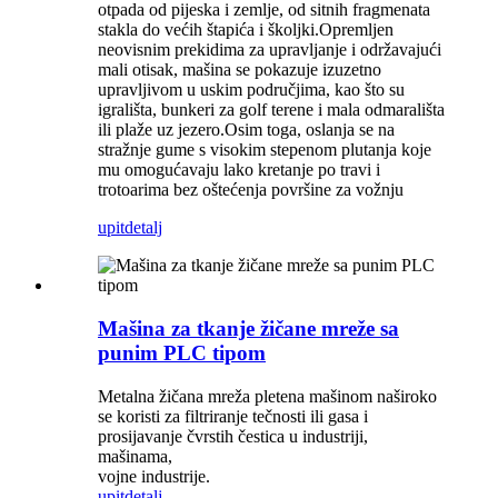
otpada od pijeska i zemlje, od sitnih fragmenata
stakla do većih štapića i školjki.Opremljen
neovisnim prekidima za upravljanje i održavajući
mali otisak, mašina se pokazuje izuzetno
upravljivom u uskim područjima, kao što su
igrališta, bunkeri za golf terene i mala odmarališta
ili plaže uz jezero.Osim toga, oslanja se na
stražnje gume s visokim stepenom plutanja koje
mu omogućavaju lako kretanje po travi i
trotoarima bez oštećenja površine za vožnju
upit
detalj
Mašina za tkanje žičane mreže sa
punim PLC tipom
Metalna žičana mreža pletena mašinom naširoko
se koristi za filtriranje tečnosti ili gasa i
prosijavanje čvrstih čestica u industriji,
mašinama,
vojne industrije.
upit
detalj