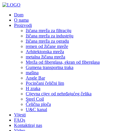
Dom
O nama
Proizvodi
žičana mreža za filtraciju
žičana mreža za industriju
žičana mreža za ogradu
remen od žičane mreže
Arhitektonska mreža
metalna žičana mreža
Mreža od fiberglasa, ekran od fiberglasa
Gumena transportna traka
mašina
Angle Bar
Pocinčani čelični lim
H zraka
Cijevna cijev od nehrđajućeg čelika
Steel Coil
Čelična ploča
U&C kanal
Vijesti
FAQs
Kontaktiraj nas
Video