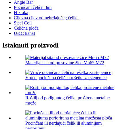
Angle Bar
Pocinčani čelični lim
H zraka
Cijevna cijev od nehrđajućeg čelika
Steel Coil
Čelična ploča
U&C kanal
Istaknuti proizvodi
Materijal sita od presovane žice Mn65 M72
Vruće pocinčana čelična rešetka za stepenice
Roštilj od podignutog čelika proširene metalne
mreže
Pocinčani ili nerđajući čelik ili aluminijum
perforirani...