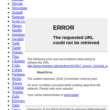
Slovak
Slovenian
Somali
Samoan
Scots Gaelic
Shona
Sindhi
Sundanese
Swahili
Tajik
Tamil
Telugu
Thai
Ukrainian
Urdu
Uzbek
Vietnamese
Welsh
Xhosa
Yiddish
Yoruba
Zulu
Kinyarwanda
Tatar
Oriya