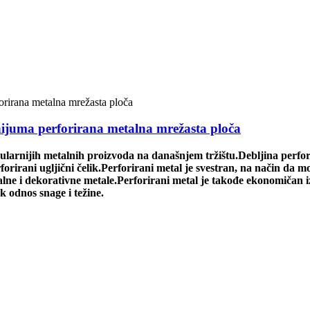
inijuma perforirana metalna mrežasta ploča
pularnijih metalnih proizvoda na današnjem tržištu.Debljina perfor
rforirani ugljični čelik.Perforirani metal je svestran, na način da mo
ne i dekorativne metale.Perforirani metal je takođe ekonomičan izb
k odnos snage i težine.