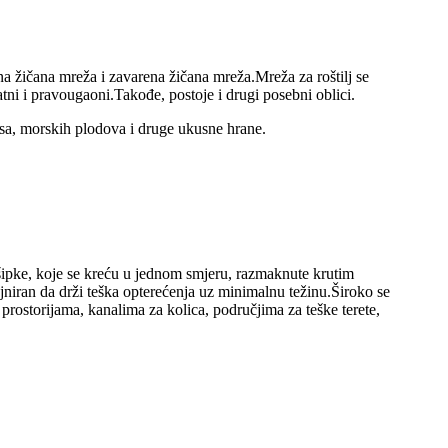
ena žičana mreža i zavarena žičana mreža.Mreža za roštilj se
ratni i pravougaoni.Takođe, postoje i drugi posebni oblici.
esa, morskih plodova i druge ukusne hrane.
e šipke, koje se kreću u jednom smjeru, razmaknute krutim
jniran da drži teška opterećenja uz minimalnu težinu.Široko se
prostorijama, kanalima za kolica, područjima za teške terete,