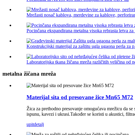
Mrežasti nosač kablova, merdevine za kablove, perforirani
Pocinčana ekspandirana metalna visoka rebrasta letva za 
Konstrukcijski materijal za zaštitu ugla ugaona perla za p.
Laboratorijska tkana žičana mreža različitih veličina od n
metalna žičana mreža
Materijal sita od presovane žice Mn65 M72
Žica za prethodno presovanje omogućava mrežicu da se spo
ispunu, kavezi i ukrasi.Također se koristi u akustici, filtr
upit
detalj