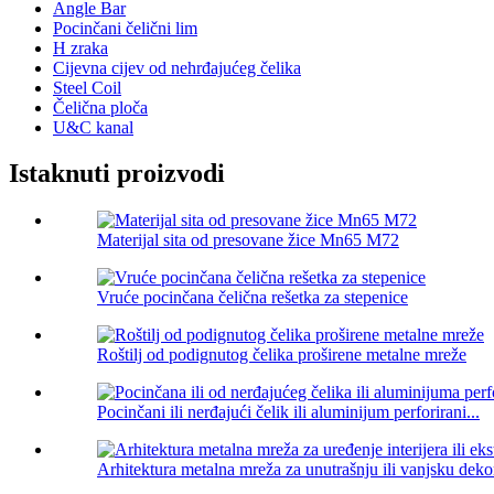
Angle Bar
Pocinčani čelični lim
H zraka
Cijevna cijev od nehrđajućeg čelika
Steel Coil
Čelična ploča
U&C kanal
Istaknuti proizvodi
Materijal sita od presovane žice Mn65 M72
Vruće pocinčana čelična rešetka za stepenice
Roštilj od podignutog čelika proširene metalne mreže
Pocinčani ili nerđajući čelik ili aluminijum perforirani...
Arhitektura metalna mreža za unutrašnju ili vanjsku dekor