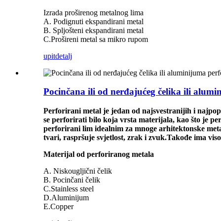
Izrada proširenog metalnog lima
A. Podignuti ekspandirani metal
B. Spljošteni ekspandirani metal
C.Prošireni metal sa mikro rupom
upit
detalj
Pocinčana ili od nerđajućeg čelika ili alum
Perforirani metal je jedan od najsvestranijih i najpo
se perforirati bilo koja vrsta materijala, kao što je pe
perforirani lim idealnim za mnoge arhitektonske metal
tvari, raspršuje svjetlost, zrak i zvuk.Takođe ima viso
Materijal od perforiranog metala
A. Niskougljični čelik
B. Pocinčani čelik
C.Stainless steel
D.Aluminijum
E.Copper