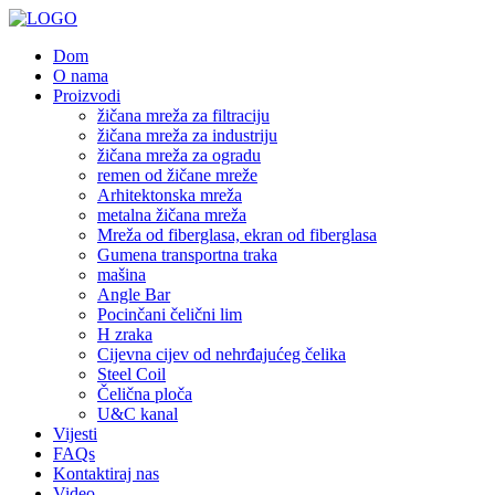
Dom
O nama
Proizvodi
žičana mreža za filtraciju
žičana mreža za industriju
žičana mreža za ogradu
remen od žičane mreže
Arhitektonska mreža
metalna žičana mreža
Mreža od fiberglasa, ekran od fiberglasa
Gumena transportna traka
mašina
Angle Bar
Pocinčani čelični lim
H zraka
Cijevna cijev od nehrđajućeg čelika
Steel Coil
Čelična ploča
U&C kanal
Vijesti
FAQs
Kontaktiraj nas
Video