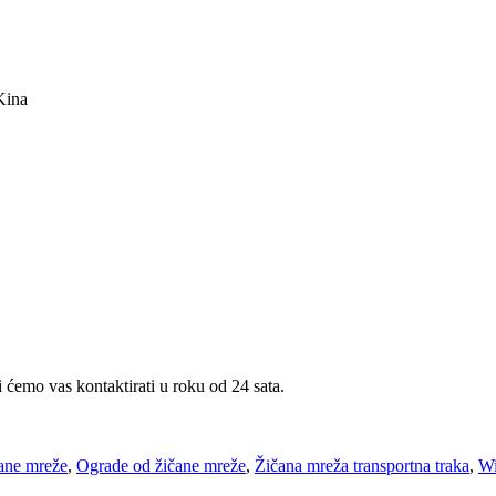
Kina
i ćemo vas kontaktirati u roku od 24 sata.
čane mreže
,
Ograde od žičane mreže
,
Žičana mreža transportna traka
,
Wi