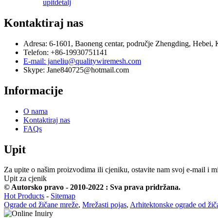
upit
detalj
Kontaktiraj nas
Adresa: 6-1601, Baoneng centar, područje Zhengding, Hebei, 
Telefon: +86-19930751141
E-mail: janeliu@qualitywiremesh.com
Skype: Jane840725@hotmail.com
Informacije
O nama
Kontaktiraj nas
FAQs
Upit
Za upite o našim proizvodima ili cjeniku, ostavite nam svoj e-mail i m
Upit za cjenik
© Autorsko pravo - 2010-2022 : Sva prava pridržana.
Hot Products
-
Sitemap
Ograde od žičane mreže
,
Mrežasti pojas
,
Arhitektonske ograde od ži