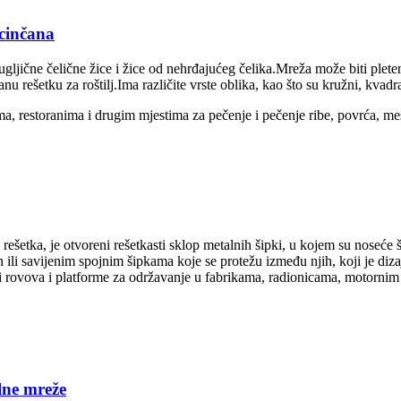
ocinčana
 ugljične čelične žice i žice od nehrđajućeg čelika.Mreža može biti plet
ranu rešetku za roštilj.Ima različite vrste oblika, kao što su kružni, kvad
ma, restoranima i drugim mjestima za pečenje i pečenje ribe, povrća, m
na rešetka, je otvoreni rešetkasti sklop metalnih šipki, u kojem su noseć
ili savijenim spojnim šipkama koje se protežu između njih, koji je diza
ci rovova i platforme za održavanje u fabrikama, radionicama, motornim 
lne mreže