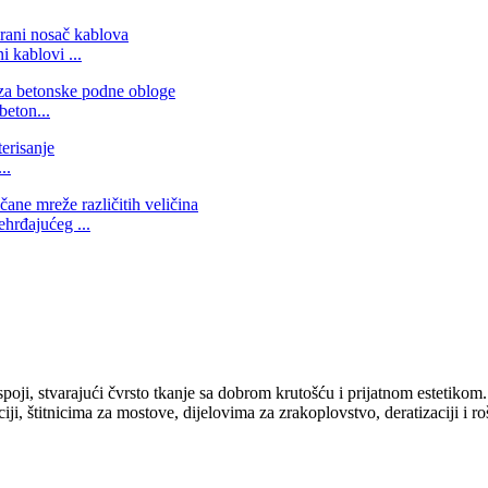
 kablovi ...
beton...
..
ehrđajućeg ...
ji, stvarajući čvrsto tkanje sa dobrom krutošću i prijatnom estetikom.Š
aciji, štitnicima za mostove, dijelovima za zrakoplovstvo, deratizaciji i r