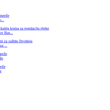
...
ox Bas...
a ...
že
e