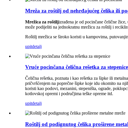
Mreža za roštilj od nehrđajućeg čelika ili p
Mrežica za roštilj
izrađena je od pocinčane čelične žice,
može podijeliti na jednokratnu mrežicu za roštilj i recikli
Roštilj mrežica se široko koristi u kampovima, putovanji
upit
detalj
Vruće pocinčana čelična rešetka za stepenice
Čelična rešetka, poznata i kao rešetka za šipke ili metal
pričvršćenjem na poprečne šipke koje idu okomito na njih 
koristi kao podovi, mezanini, stepeništa, ograde, poklop
kotlovskoj opremi i područjima teške opreme itd.
upit
detalj
Roštilj od podignutog čelika proširene meta