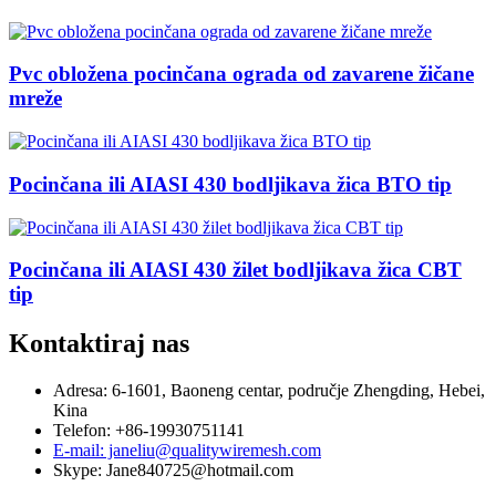
Pvc obložena pocinčana ograda od zavarene žičane
mreže
Pocinčana ili AIASI 430 bodljikava žica BTO tip
Pocinčana ili AIASI 430 žilet bodljikava žica CBT
tip
Kontaktiraj nas
Adresa: 6-1601, Baoneng centar, područje Zhengding, Hebei,
Kina
Telefon: +86-19930751141
E-mail: janeliu@qualitywiremesh.com
Skype: Jane840725@hotmail.com