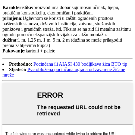
Karakteristike:
proizvod ima dobar sigurnosni učinak, lijepu,
praktičnu konstrukciju, ekonomičan i praktičan.
primjena:
Uglavnom se koristi u zaštiti ograđenih prostora
baštenskih stanova, državnih institucija, zatvora, stražarskih
punktova i graničnih straža, itd. Fiksira se na zid ili metalnu zaštitnu
ogradu pomoću ekspanzijskih vijaka za lakšu montažu.
dužina:
1 m, 1,25 m, 1 m, 5 m, 2 m (dužina se može prilagoditi
prema zahtjevima kupca)
Pakovanje:
kartoni + palete
Prethodno:
Pocinčana ili AIASI 430 bodljikava žica BTO tip
Sljedeći:
Pvc obložena pocinčana ograda od zavarene žičane
mreže