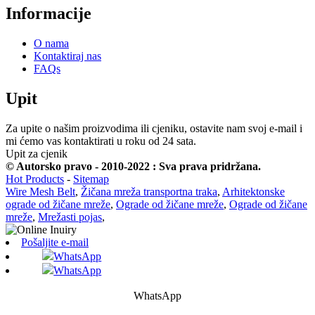
Informacije
O nama
Kontaktiraj nas
FAQs
Upit
Za upite o našim proizvodima ili cjeniku, ostavite nam svoj e-mail i
mi ćemo vas kontaktirati u roku od 24 sata.
Upit za cjenik
© Autorsko pravo - 2010-2022 : Sva prava pridržana.
Hot Products
-
Sitemap
Wire Mesh Belt
,
Žičana mreža transportna traka
,
Arhitektonske
ograde od žičane mreže
,
Ograde od žičane mreže
,
Ograde od žičane
mreže
,
Mrežasti pojas
,
Pošaljite e-mail
WhatsApp
WhatsApp
WhatsApp