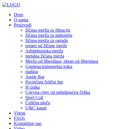
Dom
O nama
Proizvodi
žičana mreža za filtraciju
žičana mreža za industriju
žičana mreža za ogradu
remen od žičane mreže
Arhitektonska mreža
metalna žičana mreža
Mreža od fiberglasa, ekran od fiberglasa
Gumena transportna traka
mašina
Angle Bar
Pocinčani čelični lim
H zraka
Cijevna cijev od nehrđajućeg čelika
Steel Coil
Čelična ploča
U&C kanal
Vijesti
FAQs
Kontaktiraj nas
Video