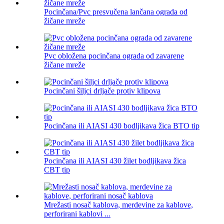
Pocinčana/Pvc presvučena lančana ograda od
žičane mreže
Pvc obložena pocinčana ograda od zavarene
žičane mreže
Pocinčani šiljci drljače protiv klipova
Pocinčana ili AIASI 430 bodljikava žica BTO tip
Pocinčana ili AIASI 430 žilet bodljikava žica
CBT tip
Mrežasti nosač kablova, merdevine za kablove,
perforirani kablovi ...