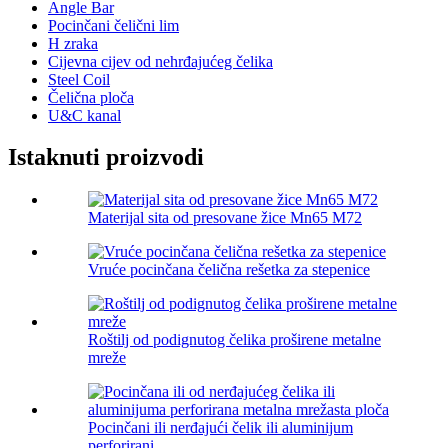
Angle Bar
Pocinčani čelični lim
H zraka
Cijevna cijev od nehrđajućeg čelika
Steel Coil
Čelična ploča
U&C kanal
Istaknuti proizvodi
Materijal sita od presovane žice Mn65 M72
Vruće pocinčana čelična rešetka za stepenice
Roštilj od podignutog čelika proširene metalne
mreže
Pocinčani ili nerđajući čelik ili aluminijum
perforirani...