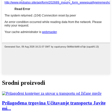
Srodni proizvodi
Prilagođena trgovina Učitavanje transporta Javite
mi...