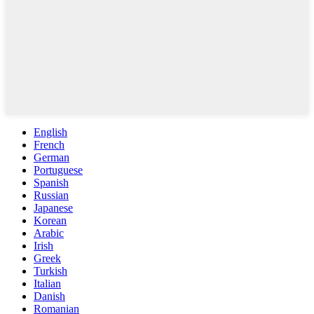
English
French
German
Portuguese
Spanish
Russian
Japanese
Korean
Arabic
Irish
Greek
Turkish
Italian
Danish
Romanian