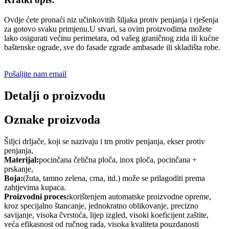
Ovdje ćete pronaći niz učinkovitih šiljaka protiv penjanja i rješenja
za gotovo svaku primjenu.U stvari, sa ovim proizvodima možete
lako osigurati većinu perimetara, od vašeg graničnog zida ili kućne
baštenske ograde, sve do fasade zgrade ambasade ili skladišta robe.
Pošaljite nam email
Detalji o proizvodu
Oznake proizvoda
Šiljci drljače, koji se nazivaju i trn protiv penjanja, ekser protiv
penjanja,
Materijal:
pocinčana čelična ploča, inox ploča, pocinčana +
prskanje,
Boja:
(žuta, tamno zelena, crna, itd.) može se prilagoditi prema
zahtjevima kupaca.
Proizvodni proces:
korištenjem automatske proizvodne opreme,
kroz specijalno štancanje, jednokratno oblikovanje, precizno
savijanje, visoka čvrstoća, lijep izgled, visoki koeficijent zaštite,
veća efikasnost od ručnog rada, visoka kvaliteta pouzdanosti