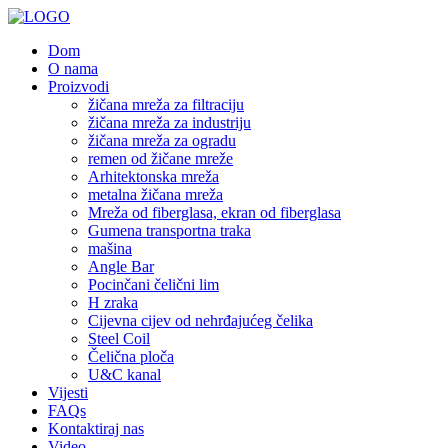
Dom
O nama
Proizvodi
žičana mreža za filtraciju
žičana mreža za industriju
žičana mreža za ogradu
remen od žičane mreže
Arhitektonska mreža
metalna žičana mreža
Mreža od fiberglasa, ekran od fiberglasa
Gumena transportna traka
mašina
Angle Bar
Pocinčani čelični lim
H zraka
Cijevna cijev od nehrđajućeg čelika
Steel Coil
Čelična ploča
U&C kanal
Vijesti
FAQs
Kontaktiraj nas
Video