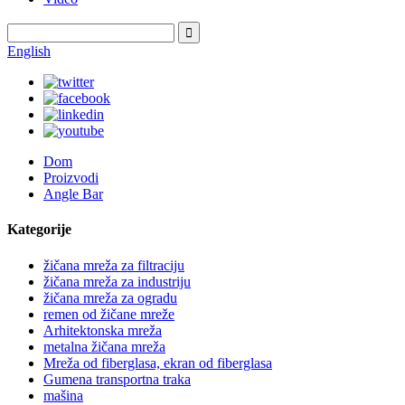
English
Dom
Proizvodi
Angle Bar
Kategorije
žičana mreža za filtraciju
žičana mreža za industriju
žičana mreža za ogradu
remen od žičane mreže
Arhitektonska mreža
metalna žičana mreža
Mreža od fiberglasa, ekran od fiberglasa
Gumena transportna traka
mašina