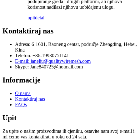
podupiranje greda i drugih platformi, ali njihova
korisnost nadilazi njihovu uobičajenu ulogu.
upit
detalj
Kontaktiraj nas
Adresa: 6-1601, Baoneng centar, područje Zhengding, Hebei,
Kina
Telefon: +86-19930751141
E-mail: janeliu@qualitywiremesh.com
Skype: Jane840725@hotmail.com
Informacije
O nama
Kontaktiraj nas
FAQs
Upit
Za upite o našim proizvodima ili cjeniku, ostavite nam svoj e-mail i
mi ćemo vas kontaktirati u roku od 24 sata.