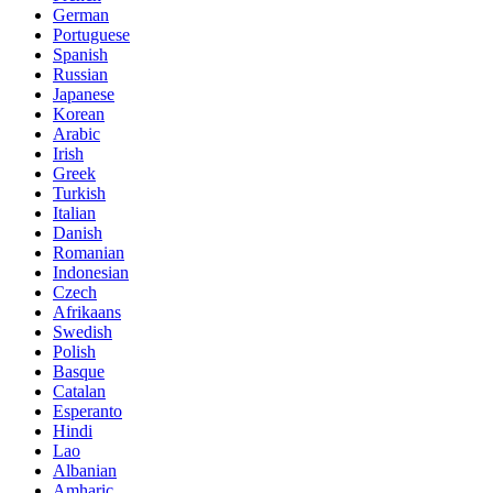
German
Portuguese
Spanish
Russian
Japanese
Korean
Arabic
Irish
Greek
Turkish
Italian
Danish
Romanian
Indonesian
Czech
Afrikaans
Swedish
Polish
Basque
Catalan
Esperanto
Hindi
Lao
Albanian
Amharic