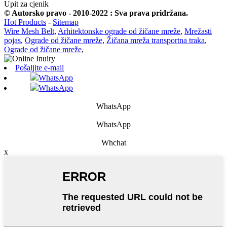
Upit za cjenik
© Autorsko pravo - 2010-2022 : Sva prava pridržana.
Hot Products
-
Sitemap
Wire Mesh Belt
,
Arhitektonske ograde od žičane mreže
,
Mrežasti
pojas
,
Ograde od žičane mreže
,
Žičana mreža transportna traka
,
Ograde od žičane mreže
,
Pošaljite e-mail
WhatsApp
WhatsApp
WhatsApp
WhatsApp
Whchat
x