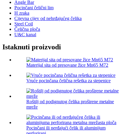
Angle Bar
Pocinčani čelični lim
H zraka
Cijevna cijev od nehrđajućeg čelika
Steel Coil
Čelična ploča
U&C kanal
Istaknuti proizvodi
Materijal sita od presovane žice Mn65 M72
Vruće pocinčana čelična rešetka za stepenice
Roštilj od podignutog čelika proširene metalne
mreže
Pocinčani ili nerđajući čelik ili aluminijum
perforirani...