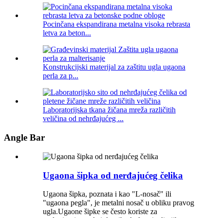
Pocinčana ekspandirana metalna visoka rebrasta
letva za beton...
Konstrukcijski materijal za zaštitu ugla ugaona
perla za p...
Laboratorijska tkana žičana mreža različitih
veličina od nehrđajućeg ...
Angle Bar
Ugaona šipka od nerđajućeg čelika
Ugaona šipka, poznata i kao "L-nosač" ili
"ugaona pegla", je metalni nosač u obliku pravog
ugla.Ugaone šipke se često koriste za