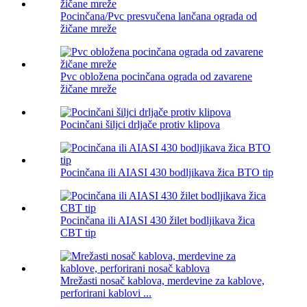
Pocinčana/Pvc presvučena lančana ograda od
žičane mreže
Pvc obložena pocinčana ograda od zavarene
žičane mreže
Pocinčani šiljci drljače protiv klipova
Pocinčana ili AIASI 430 bodljikava žica BTO tip
Pocinčana ili AIASI 430 žilet bodljikava žica
CBT tip
Mrežasti nosač kablova, merdevine za kablove,
perforirani kablovi ...