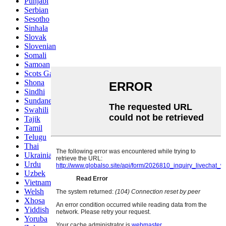
Punjabi
Serbian
Sesotho
Sinhala
Slovak
Slovenian
Somali
Samoan
Scots Gaelic
Shona
Sindhi
Sundanese
Swahili
Tajik
Tamil
Telugu
Thai
Ukrainian
Urdu
Uzbek
Vietnamese
Welsh
Xhosa
Yiddish
Yoruba